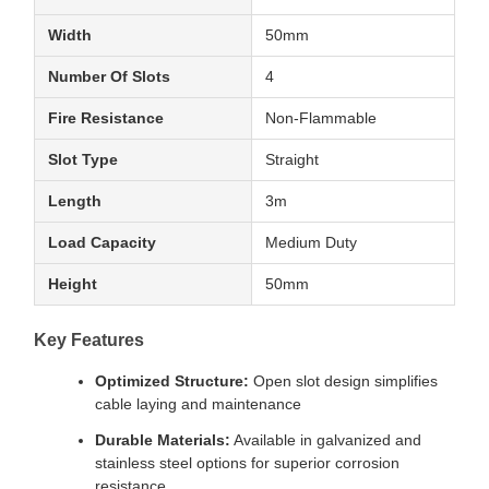
Width
50mm
Number Of Slots
4
Fire Resistance
Non-Flammable
Slot Type
Straight
Length
3m
Load Capacity
Medium Duty
Height
50mm
Key Features
Optimized Structure:
Open slot design simplifies
cable laying and maintenance
Durable Materials:
Available in galvanized and
stainless steel options for superior corrosion
resistance