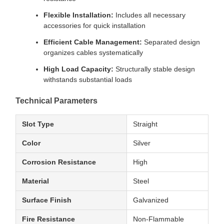
Flexible Installation:
Includes all necessary
accessories for quick installation
Efficient Cable Management:
Separated design
organizes cables systematically
High Load Capacity:
Structurally stable design
withstands substantial loads
Technical Parameters
Slot Type
Straight
Color
Silver
Corrosion Resistance
High
Material
Steel
Surface Finish
Galvanized
Fire Resistance
Non-Flammable