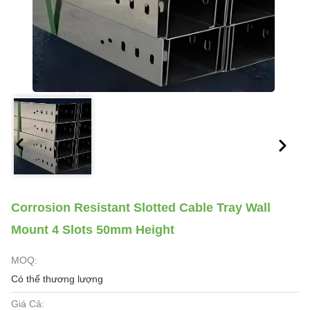
Corrosion Resistant Slotted Cable Tray Wall
Mount 4 Slots 50mm Height
MOQ:
Có thể thương lượng
Giá Cả: