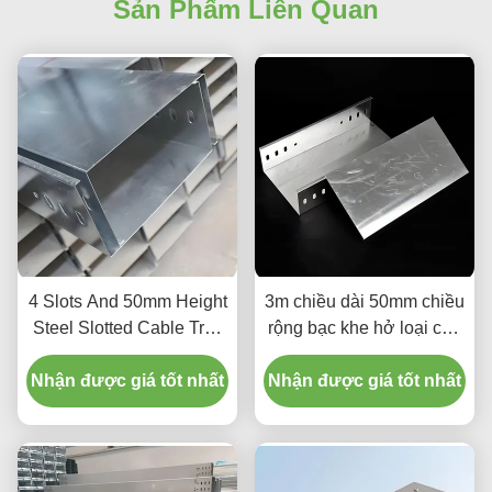
Sản Phẩm Liên Quan
4 Slots And 50mm Height
3m chiều dài 50mm chiều
Steel Slotted Cable Tray
rộng bạc khe hở loại cáp
For Indoor Outdoor
khoan cho quản lý cáp và
Nhận được giá tốt nhất
Nhận được giá tốt nhất
tổ chức