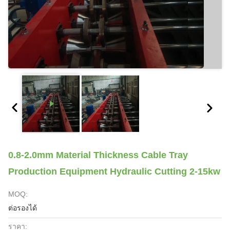
0.8-2.0mm Material Thickness Cable Tray
Production Equipment Hydraulic Cutting 2-15kw
MOQ:
ต่อรองได้
ราคา: