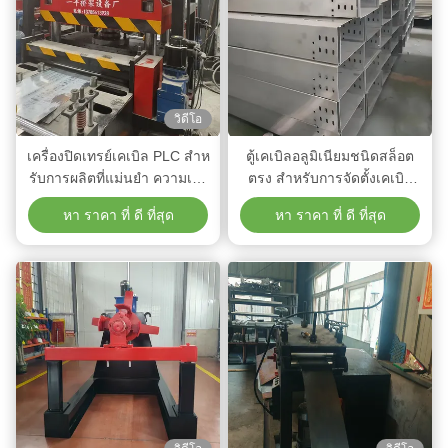
วิดีโอ
เครื่องปิดเทรย์เคเบิล PLC สําห
ตู้เคเบิลอลูมิเนียมชนิดสล็อต
รับการผลิตที่แม่นยํา ความเร็ว
ตรง สําหรับการจัดตั้งเคเบิล
การผลิต 10-15m / นาที
แรงงานปานกลาง
หา ราคา ที่ ดี ที่สุด
หา ราคา ที่ ดี ที่สุด