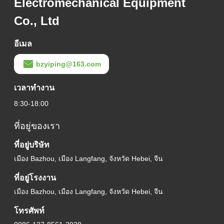
Electromechanical Equipment
เครื่องปั้นเทรย์สายเคเบิลความจุสูง สําหรับการผลิตเทรย์สายเคเบิล 5.5kW ความกว้างถัก 100-600mm
Co., Ltd
ISO9001 เครื่องปิดเทรย์เคเบิล วัสดุเหล็กที่กําหนดเอง 380V
อีเมล
เครื่องปิดเทรย์เคเบิลระดับ 3KW ที่มีความทันสมัย มีความเร็วในการผลิต 10-15m/min ระบบควบคุม PLC
bzyiping@163.com
เครื่องปิดเทรย์เคเบิ้ลที่กําหนดเอง พร้อม PLC การควบคุมและความเป็นไปได้ในการกําหนดเอง
เวลาทํางาน
8:30-18:00
ความเร็ว 10-15m / นาที เครื่องปิดเทรย์เคเบิล 3KW สําหรับผลงานเหล็ก
ที่อยู่ของเรา
3 KW คาเบิ้ลเทรย์ หมวกเครื่องจักร สแตนเลส สร้างเพื่อการทํางานที่ดีกว่า
ที่อยู่บริษัท
เครื่องปิดท่อสายเคเบิลความแม่นยํา 380V อุปกรณ์ปิดท่อสายเคเบิล 15m/min
เมือง Bazhou, เมือง Langfang, จังหวัด Hebei, จีน
ที่อยู่โรงงาน
ไฮดรอลิกการตัดเคเบิลเทรย์ปกสายการผลิต ระบบควบคุม PLC
เมือง Bazhou, เมือง Langfang, จังหวัด Hebei, จีน
Raceway ไฮดรอลิก เครื่องเคลือบเทรย์เคเบิลสําหรับความต้องการและประสิทธิภาพที่กําหนดเอง
โทรศัพท์
PLC เครื่องทําแผ่นเคเบิลปิด 1-2mm ความหนาเหล็ก ประเภทตัดไฮดรอลิก