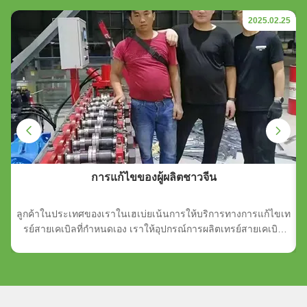
25
2025.02.25
การแก้ไขของผู้ผลิตชาวจีน
าย
ลูกค้าในประเทศของเราในเฮเบ่ยเน้นการให้บริการทางการแก้ไขเท
รย์สายเคเบิลที่กําหนดเอง เราให้อุปกรณ์การผลิตเทรย์สายเคเบิล
าพ
แบบโมดูล รวมถึงเครื่องยัดอินเทกรีเครื่องป้ายปก, และเครื่องเจาะ.
าง
อุปกรณ์เหล่านี้, ผ่านการผสมผสานแบบโมดูล, สามารถปรับตัวได้
อย่างยืดหยุ่นกับความต้องการการผลิตของรายละเอียดและวัสดุต่าง
ๆ ข...