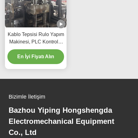
Kablo Tepsisi Rulo Yapım
Makinesi, PLC Kontrolü,
Otomatik Kesme ve
Yükleme, Tepsiler Üretim
En İyi Fiyatı Alın
Hatı için
Bizimle İletişim
Bazhou Yiping Hongshengda
Electromechanical Equipment
Co., Ltd