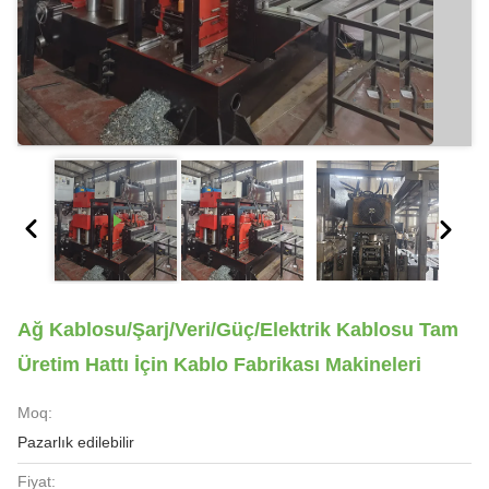
Ağ Kablosu/Şarj/Veri/Güç/Elektrik Kablosu Tam
Üretim Hattı İçin Kablo Fabrikası Makineleri
Moq:
Pazarlık edilebilir
Fiyat: