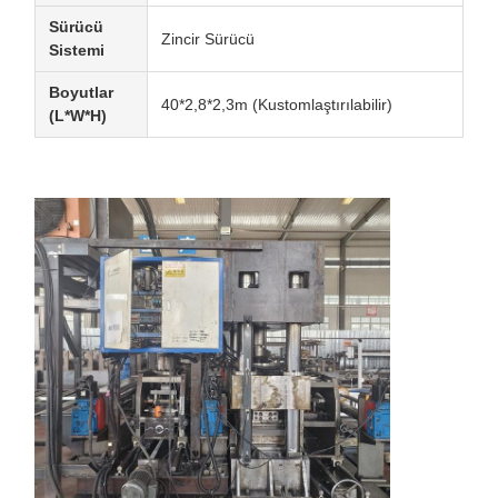
Sürücü
Zincir Sürücü
Sistemi
Boyutlar
40*2,8*2,3m (Kustomlaştırılabilir)
(L*W*H)