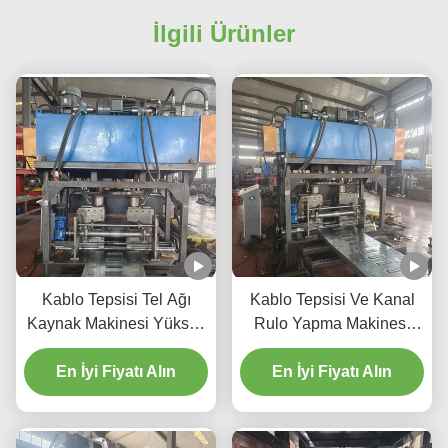
İlgili Ürünler
Kablo Tepsisi Tel Ağı
Kablo Tepsisi Ve Kanal
Kaynak Makinesi Yüksek
Rulo Yapma Makinesi
verimlilikli Kablo Tepsisi
Metal Kablo Tepsisi
En İyi Fiyatı Alın
Yapım Teçhizatı
Bıçaklama Makinesi
En İyi Fiyatı Alın
Metal Kablo Tepsisi
Yapma Makinesi