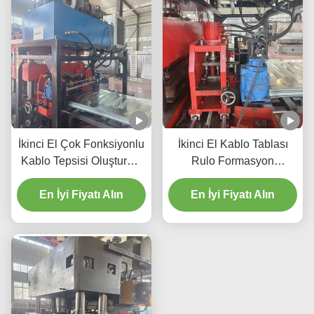
İkinci El Çok Fonksiyonlu
İkinci El Kablo Tablası
Kablo Tepsisi Oluşturma
Rulo Formasyon
Makinesi, Hızlı Roller
Makinesi Otomatik
Değiştirme, Kolay
En İyi Fiyatı Alın
En İyi Fiyatı Alın
Merdiven ve
Çalışma
Perforasyonlu Kablo
Tablası Makineleri Üretim