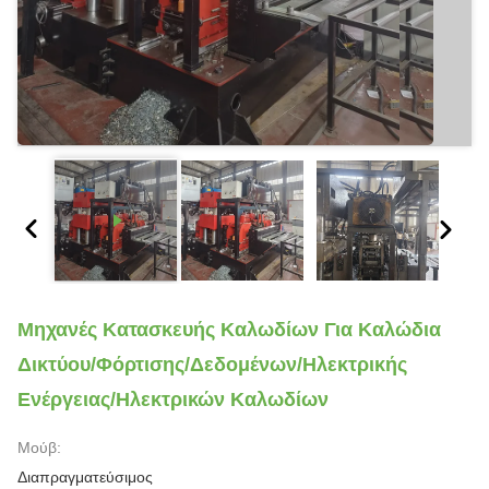
Μηχανές Κατασκευής Καλωδίων Για Καλώδια
Δικτύου/φόρτισης/δεδομένων/ηλεκτρικής
Ενέργειας/ηλεκτρικών Καλωδίων
Μούβ:
Διαπραγματεύσιμος