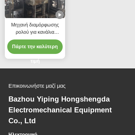
Μηχανή διαμόρφωσης
ρολού για κανάλια
καλωδίων, Έλεγχος PLC,
Πάρτε την καλύτερη
Αυτόματη κοπή &
στοίβαξη, για γραμμή
παραγωγής καναλιών
τιμή
Επικοινωνήστε μαζί μας
Bazhou Yiping Hongshengda
Electromechanical Equipment
Co., Ltd
Ηλεκτρονικό