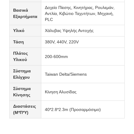
Δοχείο Πίεσης, Κινητήρας, Ρουλεμάν,
Βασικά
Αντλία, Κιβώτιο Ταχυτήτων, Μηχανή,
Εξαρτήματα
PLC
Υλικό
Χάλυβας Υψηλής Αντοχής
Τάση
380V, 440V, 220V
Πλάτος
200-600mm
Υλικού
Σύστημα
Taiwan Delta/Siemens
Ελέγχου
Σύστημα
Κίνηση Αλυσίδας
Κίνησης
Διαστάσεις
40*2.8*2.3m (Προσαρμόσιμο)
(Μ*Π*Υ)