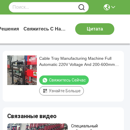
Решения
Свяжитесь С Нами
Цитата
Cable Tray Manufacturing Machine Full
Automatic 220V Voltage And 200-600mm
Material Width
Свяжитесь Сейчас
Узнайте Больше
Связанные видео
Специальный