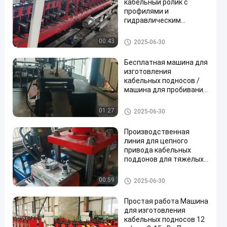
кабельный ролик с
профилями и
гидравлическим
цилиндром для резки
кабельный лоток машина
00:43
2025-06-30
Бесплатная машина для
изготовления
кабельных подносов /
машина для пробивания
кабельных подносов
для панелей
кабельный лоток машина
01:27
2025-06-30
Производственная
линия для цепного
привода кабельных
поддонов для тяжелых
применений
кабельный лоток машина
00:59
2025-06-30
Простая работа Машина
для изготовления
кабельных подносов 12