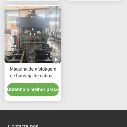
perfurada, fabricação de
de produção de bandejas
máquinas
Máquina de moldagem
de bandeja de cabos e
rolos de ductos bandeja
Obtenha o melhor preço
de cabos metálicos
máquina de perfurar folha
de metal máquina de
fazer bandeja de cabos
Contacte-nos