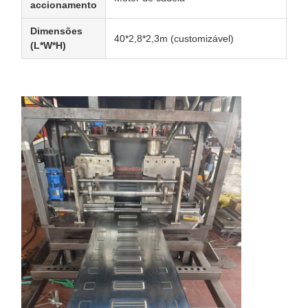
accionamento
Dimensões
40*2,8*2,3m (customizável)
(L*W*H)