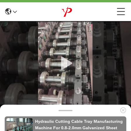
Hydraulic Cutting Cable Tray Manufacturing
Machine For 0.8-2.0mm Galvanized Sheet