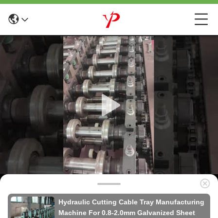
Hydraulic Cutting Cable Tray Manufacturing
Machine For 0.8-2.0mm Galvanized Sheet