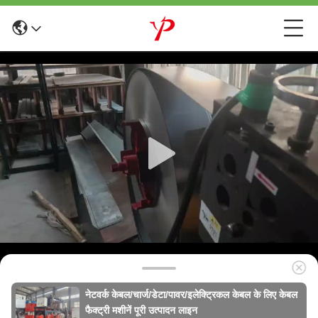
नेटवर्क केबल/चार्ज/डेटा/पावर/इलेक्ट्रिकल केबल के लिए केबल
फैक्ट्री मशीनें पूरी उत्पादन लाइन