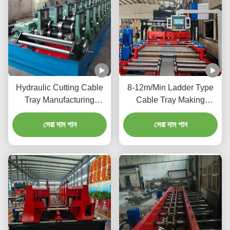
Hydraulic Cutting Cable
8-12m/Min Ladder Type
Tray Manufacturing
Cable Tray Making
Machine For 0.8-2.0mm
Machine With PLC Touch
Galvanized Sheet
সেরা দাম পান
Screen Control
সেরা দাম পান