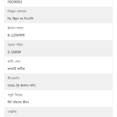
ISO9001
নিয়ন্ত্রণ ব্যবস্থা:
টাচ স্ক্রিন সহ পিএলসি
উত্পাদন ক্ষমতা:
8-12মি/মিনিট
প্রধান শক্তি:
2-15KW
কাটিং মোড:
জলবাহী কাটিয়া
কীওয়ার্ডস:
তারের ট্রে উত্পাদন লাইন
পয়েন্ট বিক্রয়:
দীর্ঘ পরিষেবা জীবন
ভোল্টেজ: