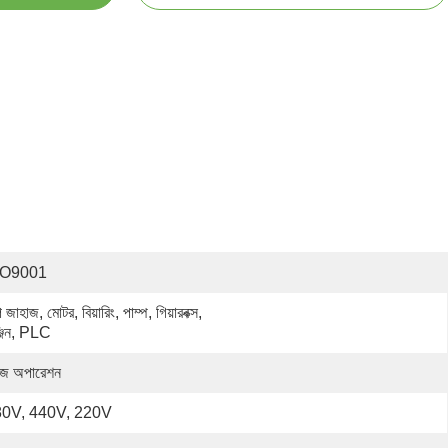
SO9001
 জাহাজ, মোটর, বিয়ারিং, পাম্প, গিয়ারবক্স, 
্জিন, PLC
জ অপারেশন
0V, 440V, 220V