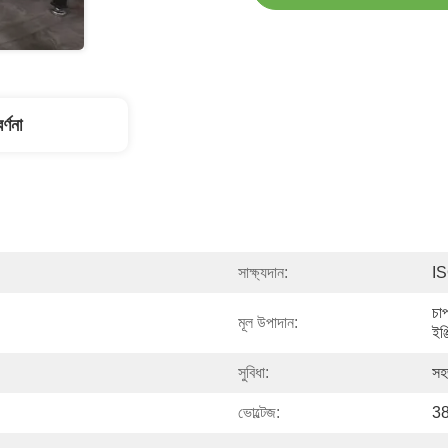
র্ণনা
সাক্ষ্যদান:
I
চাপ
মূল উপাদান:
ইঞ
সুবিধা:
সহ
ভোল্টেজ:
38