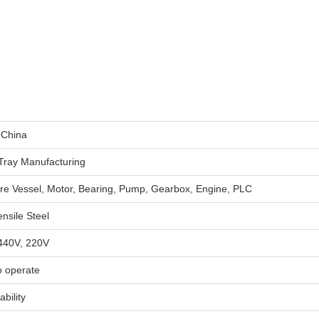
 China
Tray Manufacturing
re Vessel, Motor, Bearing, Pump, Gearbox, Engine, PLC
nsile Steel
440V, 220V
o operate
ability