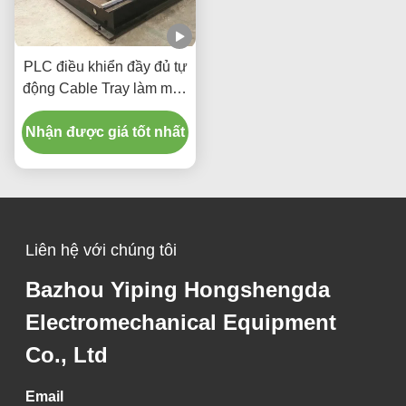
PLC điều khiển đầy đủ tự
động Cable Tray làm máy
thang loại với màn hình
Nhận được giá tốt nhất
cảm ứng
Liên hệ với chúng tôi
Bazhou Yiping Hongshengda
Electromechanical Equipment
Co., Ltd
Email