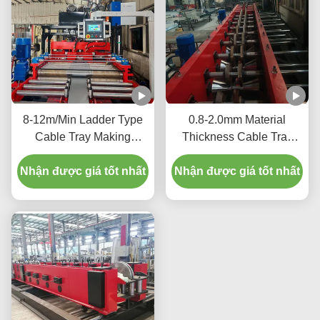
8-12m/Min Ladder Type
0.8-2.0mm Material
Cable Tray Making
Thickness Cable Tray
Machine With PLC Touch
Production Equipment
Nhận được giá tốt nhất
Screen Control
Hydraulic Cutting 2-15kw
Nhận được giá tốt nhất