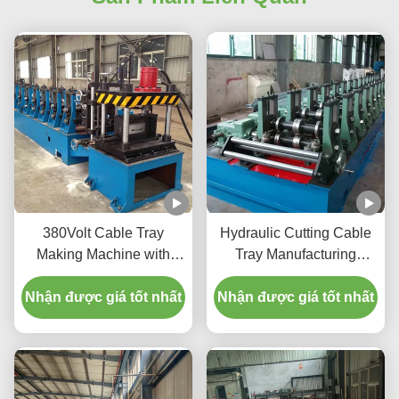
380Volt Cable Tray
Hydraulic Cutting Cable
Making Machine with
Tray Manufacturing
Hydraulic Cutting Full
Machine For 0.8-2.0mm
Nhận được giá tốt nhất
Automatic
Nhận được giá tốt nhất
Galvanized Sheet