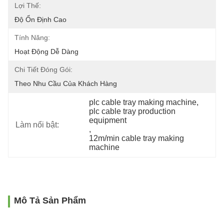
Lợi Thế:
Độ Ổn Định Cao
Tính Năng:
Hoạt Động Dễ Dàng
Chi Tiết Đóng Gói:
Theo Nhu Cầu Của Khách Hàng
plc cable tray making machine
, 
plc cable tray production 
equipment
Làm nổi bật:
, 
12m/min cable tray making 
machine
Mô Tả Sản Phẩm