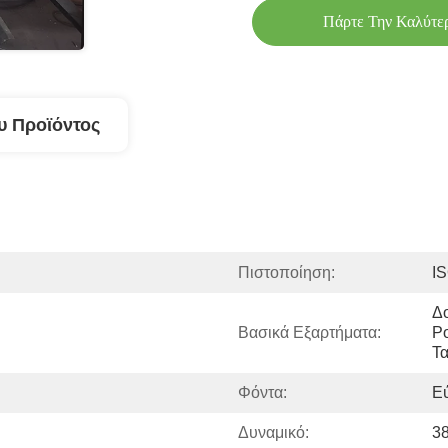
Πάρτε Την Καλύτε
υ Προϊόντος
Πιστοποίηση:
I
Δο
Βασικά Εξαρτήματα:
Ρο
Τα
Φόντα:
Εύ
Δυναμικό:
38