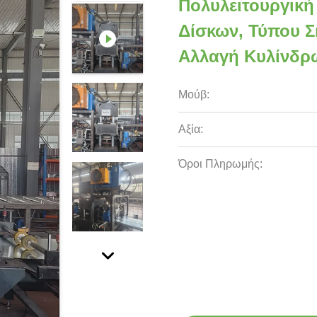
Πολυλειτουργικ
Δίσκων, Τύπου 
Αλλαγή Κυλίνδρ
Μούβ:
Αξία:
Όροι Πληρωμής: