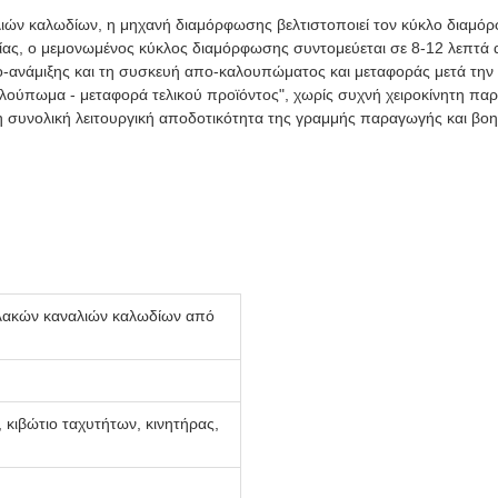
ών καλωδίων, η μηχανή διαμόρφωσης βελτιστοποιεί τον κύκλο διαμόρφ
ας, ο μεμονωμένος κύκλος διαμόρφωσης συντομεύεται σε 8-12 λεπτά αν
-ανάμιξης και τη συσκευή απο-καλουπώματος και μεταφοράς μετά την 
ούπωμα - μεταφορά τελικού προϊόντος", χωρίς συχνή χειροκίνητη πα
η συνολική λειτουργική αποδοτικότητα της γραμμής παραγωγής και βοη
ακών καναλιών καλωδίων από
, κιβώτιο ταχυτήτων, κινητήρας,