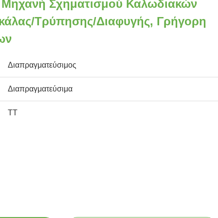
ή Μηχανή Σχηματισμού Καλωδιακών
Σκάλας/τρύπησης/διαφυγής, Γρήγορη
ων
Διαπραγματεύσιμος
Διαπραγματεύσιμα
TT