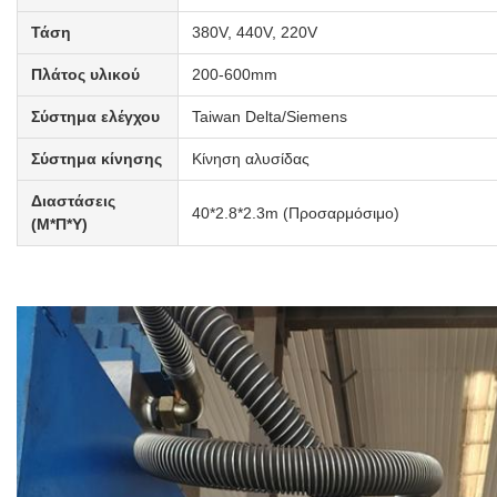
Τάση
380V, 440V, 220V
Πλάτος υλικού
200-600mm
Σύστημα ελέγχου
Taiwan Delta/Siemens
Σύστημα κίνησης
Κίνηση αλυσίδας
Διαστάσεις
40*2.8*2.3m (Προσαρμόσιμο)
(Μ*Π*Υ)