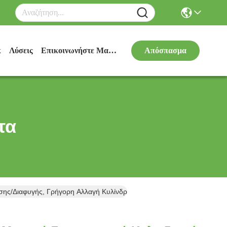
κ
Λύσεις
Επικοινωνήστε Μαζί Μας
Απόσπασμα
τα
σης/διαφυγής, Γρήγορη Αλλαγή Κυλίνδρων