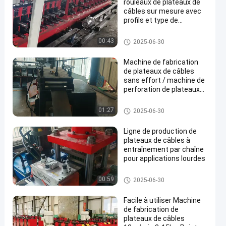
rouleaux de plateaux de
câbles sur mesure avec
profils et type de
découpe de cylindre
hydraulique
machine de chemin de câbles
00:43
2025-06-30
Machine de fabrication
de plateaux de câbles
sans effort / machine de
perforation de plateaux
de câbles pour panneau
machine de chemin de câbles
01:27
2025-06-30
Ligne de production de
plateaux de câbles à
entraînement par chaîne
pour applications lourdes
machine de chemin de câbles
00:59
2025-06-30
Facile à utiliser Machine
de fabrication de
plateaux de câbles