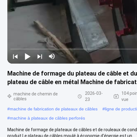
Machine de formage du plateau de câble et du
plateau de câble en métal Machine de fabricat
2026-03-
104 poi
machine de chemin de
câbles
23
vue
#
machine de fabrication de plateaux de câbles
#
ligne de product
#
machine à plateaux de câbles perforés
Machine de formage de plateaux de câbles et de rouleaux de condu
produit Le plateau de câbles moulé à économie d'énergie est un ...