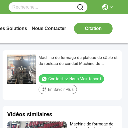
es Solutions
Nous Contacter
Citation
Machine de formage du plateau de câble et
du rouleau de conduit Machine de
perforation du plateau de câble en métal
Machine de fabrication du plateau de câble
Contactez-Nous Maintenant
en métal
En Savoir Plus
Vidéos similaires
Machine de formage de