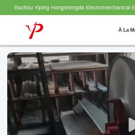
Bazhou Yiping Hongshengda Electromechanical E
À La M