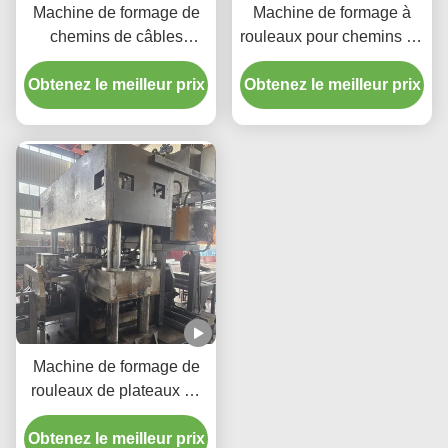
Machine de formage de
Machine de formage à
chemins de câbles
rouleaux pour chemins de
multifonction d'occasion,
câbles d'occasion,
Obtenez le meilleur prix
changement rapide des
Obtenez le meilleur prix
fabrication automatique
rouleaux, fonctionnement
de chemins de câbles à
facile
échelle et perforés
Machine de formage de
rouleaux de plateaux de
câbles, contrôle PLC,
Obtenez le meilleur prix
découpe et empilage