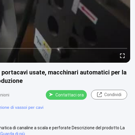
e portacavi usate, macchinari automatici per la
roduzione
Condividi
nioni
Contattaci ora
zione di vassoi per cavi
atica di canaline a scala e perforate Descrizione del prodotto La
Guarda di più