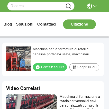
Blog
Soluzioni
Contattaci
Citazione
Macchina per la formatura di rotoli di
canaline portacavi usate, macchinari
automatici per la produzione di canaline a
scala e perforate, produzione
Contattaci Ora
Scopri Di Più
Video Correlati
Macchina di formazione a
rotolo per vassoi di cavi
personalizzati con profili