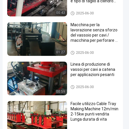
e tipo di taglio a cilindro
idraulico
macchina del vassoio del cav
00:43
2025-06-30
o
Macchina per la
lavorazione senza sforzo
del vassoio per cavi /
macchina per perforare il
vassoio per cavi per
pannelli
macchina del vassoio del cav
01:27
2025-06-30
o
Linea di produzione di
vassoi per cavi a catena
per applicazioni pesanti
macchina del vassoio del cav
2025-06-30
o
00:59
Facile utilizzo Cable Tray
Making Machine 12m/min
2-15kw punti vendita
Lunga durata di vita