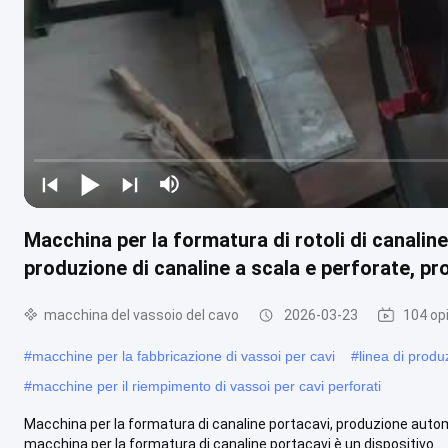
Macchina per la formatura di rotoli di canalin
produzione di canaline a scala e perforate, p
macchina del vassoio del cavo
2026-03-23
104 opi
#
macchine per la fabbricazione di vassoi per cavi
#
linea di produ
#
macchine per il riempimento di vassoi per cavi perforati
Macchina per la formatura di canaline portacavi, produzione autom
macchina per la formatura di canaline portacavi è un dispositivo ...